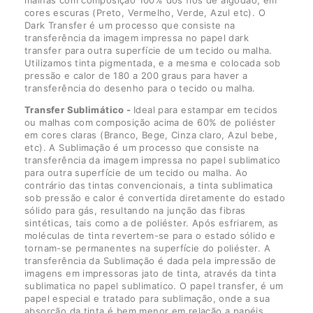
malhas com composição 100% dos fios de algodão, em
cores escuras (Preto, Vermelho, Verde, Azul etc). O
Dark Transfer é um processo que consiste na
transferência da imagem impressa no papel dark
transfer para outra superfície de um tecido ou malha.
Utilizamos tinta pigmentada, e a mesma e colocada sob
pressão e calor de 180 a 200 graus para haver a
transferência do desenho para o tecido ou malha.
Transfer Sublimático -
Ideal para estampar em tecidos
ou malhas com composição acima de 60% de poliéster
em cores claras (Branco, Bege, Cinza claro, Azul bebe,
etc). A Sublimação é um processo que consiste na
transferência da imagem impressa no papel sublimatico
para outra superfície de um tecido ou malha. Ao
contrário das tintas convencionais, a tinta sublimatica
sob pressão e calor é convertida diretamente do estado
sólido para gás, resultando na junção das fibras
sintéticas, tais como a de poliéster. Após esfriarem, as
moléculas de tinta revertem-se para o estado sólido e
tornam-se permanentes na superfície do poliéster. A
transferência da Sublimação é dada pela impressão de
imagens em impressoras jato de tinta, através da tinta
sublimatica no papel sublimatico. O papel transfer, é um
papel especial e tratado para sublimação, onde a sua
absorção da tinta é bem menor em relação a papéis