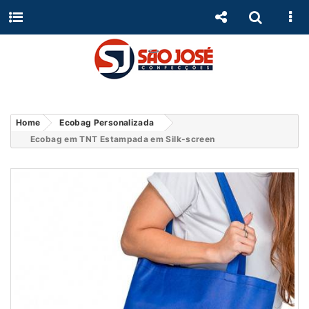
Home
Ecobag Personalizada
Ecobag em TNT Estampada em Silk-screen