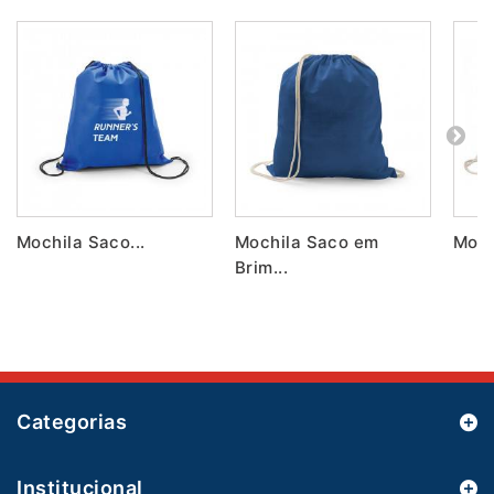
Mochila Saco...
Mochila Saco em
Moch
Brim...
Categorias
Institucional