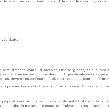
de seus clientes, portanto, disponibilizamos diversas opções de 
rição abaixo)
 semi-artesanal com a utilização de tinta serigráfica, no qual essa
 é esticada em um bastidor de alumínio. A quantidade de telas nece
05 cores, deveremos confeccionar 05 telas, cada uma com sua forma e
sto para médias e altas tiragens, Cores vivas e uniformes, e indic
otipo através de uma maquina de bordar industrial computadorizada
ido ou malha. Primeiramente nosso profissional de programação de