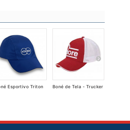
né Esportivo Triton
Boné de Tela - Trucker
Boné Pr