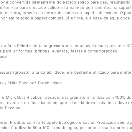
lor é convertida diretamente do estado sólido para gás, resultando 
evertem-se para o estado sólido e tornam-se permanentes na superfí
de tinta, através da tinta sublimatica no papel sublimatico. O pape
nor em relação a papéis comuns, já a tinta, é à base de água onde
 ou Brim Peletizado (alta gramatura e toque aveludado possuem 10
os para uniformes, brindes, eventos, festas e comemorações.
dade
ssura (grosso), alta durabilidade, e é bastante utilizado para unif
ta / *Não Encolhe* Durabilidade
 e Microfibra 4 cabos (pesada, alta gramatura) ambas com 100% dos 
es, eventos ou finalidades em que o tecido deva mais fino e leve
Não Encolhe
nto. Produto com forte apelo Ecológico e social. Produzido sem o 
cido é utilizado 50 a 100 litros de água, portanto, essa é a principa