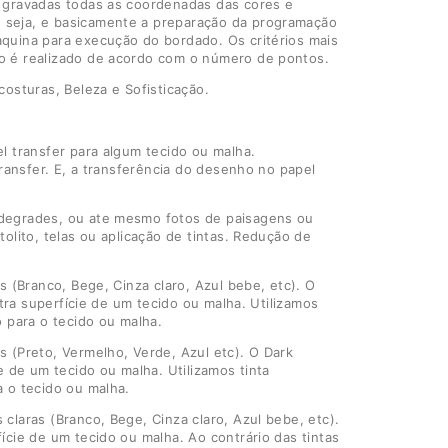
o gravadas todas as coordenadas das cores e
 seja, e basicamente a preparação da programação
quina para execução do bordado. Os critérios mais
o é realizado de acordo com o número de pontos.
osturas, Beleza e Sofisticação.
l transfer para algum tecido ou malha.
ransfer. E, a transferência do desenho no papel
 degrades, ou ate mesmo fotos de paisagens ou
lito, telas ou aplicação de tintas. Redução de
 (Branco, Bege, Cinza claro, Azul bebe, etc). O
tra superfície de um tecido ou malha. Utilizamos
 para o tecido ou malha.
 (Preto, Vermelho, Verde, Azul etc). O Dark
 de um tecido ou malha. Utilizamos tinta
 o tecido ou malha.
laras (Branco, Bege, Cinza claro, Azul bebe, etc).
cie de um tecido ou malha. Ao contrário das tintas