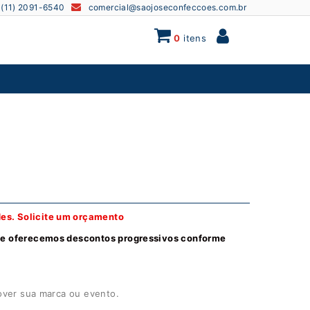
(11) 2091-6540
comercial@saojoseconfeccoes.com.br
0
itens
des.
Solicite um orçamento
 e oferecemos descontos progressivos conforme
over sua marca ou evento.