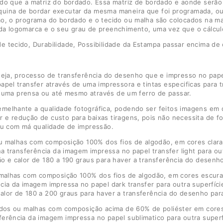
 do que a matriz do bordado. Essa matriz de bordado e aonde serã
uina de bordar executar da mesma maneira que foi programada, ou
o, o programa do bordado e o tecido ou malha são colocados na ma
da logomarca e o seu grau de preenchimento, uma vez que o cálcul
tecido, Durabilidade, Possibilidade da Estampa passar encima de c
seja, processo de transferência do desenho que e impresso no pape
pel transfer através de uma impressora e tintas especificas para t
de uma prensa ou até mesmo através de um ferro de passar.
melhante a qualidade fotográfica, podendo ser feitos imagens em
 redução de custo para baixas tiragens, pois não necessita de foto
ou com má qualidade de impressão.
u malhas com composição 100% dos fios de algodão, em cores claras
na transferência da imagem impressa no papel transfer light para ou
o e calor de 180 a 190 graus para haver a transferência do desenho
malhas com composição 100% dos fios de algodão, em cores escuras
ia da imagem impressa no papel dark transfer para outra superfície
lor de 180 a 200 graus para haver a transferência do desenho para
dos ou malhas com composição acima de 60% de poliéster em cores c
erência da imagem impressa no papel sublimatico para outra superfí